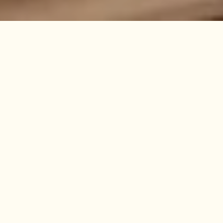
HÖLL AM MAIN
24/7 CHECKIN. SAUBER.
GIGABIT WLAN.
Das Business-Boutique-Hotel HöllamMain im Herzen
von Rüsselsheim am Main hat seine
geschichtsträchtigen Pforten wieder geöffnet. Bereits
1836 als Gasthaus „Mainlust“ gegründet, hat die
Familie Höll das Haus umfassend renoviert und
modernisiert – ohne dabei seinen ursprünglichen
Charakter zu verfälschen. Die Gäste erwartet ein
Hotel mit einer außergewöhnlichen Atmosphäre und
ganz eigenem Charme.
Smarter Checkin/out ohne Schlüssel, 24/7 - auch per
Anruf. Perfekte Sauberkeit, hochwertige Ausstattung.
Blitzschnelles WLAN, fantastischer Schlaf. Mitglied